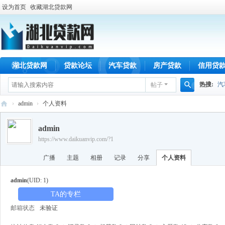
设为首页
收藏湖北贷款网
湖北贷款网
贷款论坛
汽车贷款
房产贷款
信用贷
热搜:
汽
帖子
搜
›
admin
›
个人资料
索
湖
admin
北
https://www.daikuanvip.com/?1
贷
广播
主题
相册
记录
分享
个人资料
款
网
admin
(UID: 1)
TA的专栏
邮箱状态
未验证